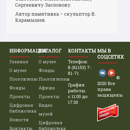
Сергеевичу Заслонову.
Автор памятника – скульптор В.
Карамышев.
ИНФОРМАЦИЯ
КАТАЛОГ
КОНТАКТЫ
МЫ В
СОЦСЕТЯХ
Главная
О музее
Телефон:
8 (81153) 7-
О музее
Фонды
81-71
©
Посетителю
Посетителям
2020 Все
График
Фонды
Афиша
права
работы:
защищены
Проекты
Проекты
с 11:00 до
17:30
Цифровая
Видео
библиотека
музей
Новости
Цифровая
Контакты
библиотека