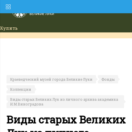
Купить
билет
Краеведческий музей города Великие Луки
Фонды
Коллекции
Виды старых Великих Лук из личного архива академика
И.М.Виноградова
Виды старых Великих