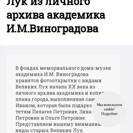
Лук из личного
архива академика
И.М.Виноградова
В фондах мемориального дома-музея
академика И.М. Виноградова
хранятся фотооткрытки с видами
Великих Лук начала ХХ века из
личного архива академика и копия
плана города, выполненная самим
Иваном, которая была подарком
Мы используем
cookie!
тетям Пелагее Петровне, Зинаиде
Подробнее
Петровне и Ольге Петровне.
Представляем вашему вниманию
виды старых Великих Лук.