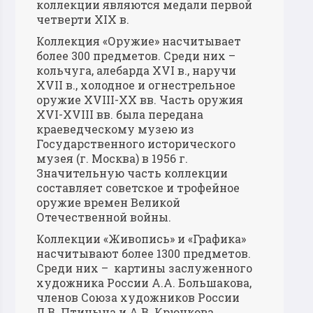
коллекции являются медали первой
четверти XIX в.
Коллекция «Оружие» насчитывает
более 300 предметов. Среди них –
кольчуга, алебарда XVI в., наручи
XVII в., холодное и огнестрельное
оружие XVIII-XX вв. Часть оружия
XVI-XVIII вв. была передана
краеведческому музею из
Государственного исторического
музея (г. Москва) в 1956 г.
Значительную часть коллекции
составляет советское и трофейное
оружие времен Великой
Отечественной войны.
Коллекции «Живопись» и «Графика»
насчитывают более 1300 предметов.
Среди них – картины заслуженного
художника России А.А. Большакова,
членов Союза художников России
Л.В. Птицына и А.В. Крючкова,