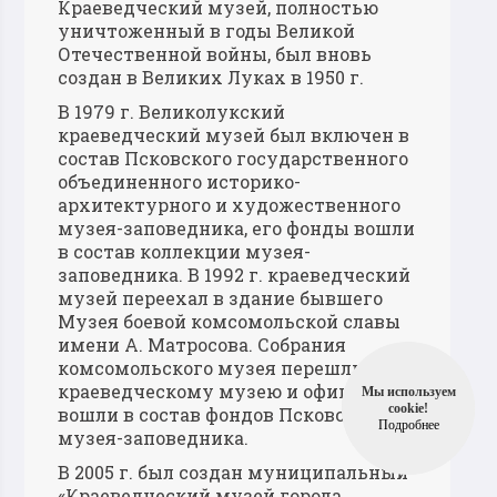
Краеведческий музей, полностью
уничтоженный в годы Великой
Отечественной войны, был вновь
создан в Великих Луках в 1950 г.
В 1979 г. Великолукский
краеведческий музей был включен в
состав Псковского государственного
объединенного историко-
архитектурного и художественного
музея-заповедника, его фонды вошли
в состав коллекции музея-
заповедника. В 1992 г. краеведческий
музей переехал в здание бывшего
Музея боевой комсомольской славы
имени А. Матросова. Собрания
комсомольского музея перешли к
краеведческому музею и официально
Мы используем
cookie!
вошли в состав фондов Псковского
Подробнее
музея-заповедника.
В 2005 г. был создан муниципальный
«Краеведческий музей города