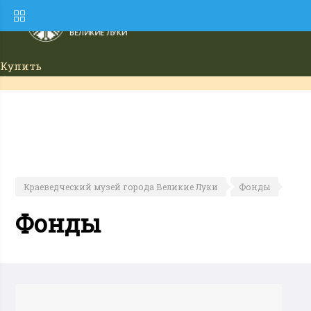
Купить
билет
Краеведческий музей города Великие Луки
Фонды
Фонды