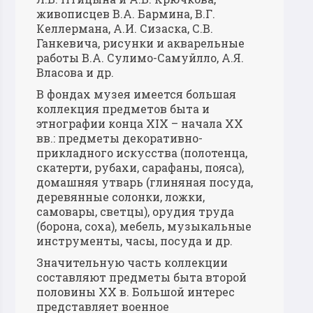
живописцев В.А. Бармина, В.Г.
Келлермана, А.И. Сизаска, С.В.
Ганкевича, рисунки и акварельные
работы В.А. Сулимо-Самуйлло, А.Я.
Власова и др.
В фондах музея имеется большая
коллекция предметов быта и
этнографии конца XIX – начала XX
вв.: предметы декоративно-
прикладного искусства (полотенца,
скатерти, рубахи, сарафаны, пояса),
домашняя утварь (глиняная посуда,
деревянные солонки, ложки,
самовары, светцы), орудия труда
(борона, соха), мебель, музыкальные
инструменты, часы, посуда и др.
Значительную часть коллекции
составляют предметы быта второй
половины XX в. Большой интерес
представляет военное