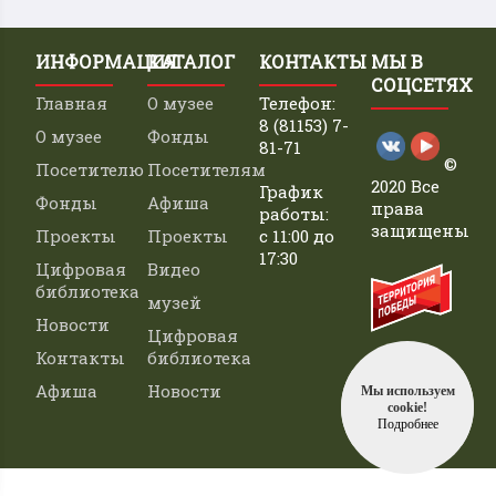
ИНФОРМАЦИЯ
КАТАЛОГ
КОНТАКТЫ
МЫ В
СОЦСЕТЯХ
Главная
О музее
Телефон:
8 (81153) 7-
О музее
Фонды
81-71
©
Посетителю
Посетителям
2020 Все
График
Фонды
Афиша
права
работы:
защищены
Проекты
Проекты
с 11:00 до
17:30
Цифровая
Видео
библиотека
музей
Новости
Цифровая
Контакты
библиотека
Афиша
Новости
Мы используем
cookie!
Подробнее