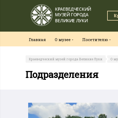
К
Главная
О музее
Посетителю
Краеведческий музей города Великие Луки
О му
Подразделения