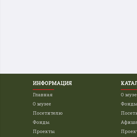
ИНФОРМАЦИЯ
КАТА
Главная
О музе
О музее
Фонд
Посетителю
Посет
Фонды
Афиш
Проекты
Проек