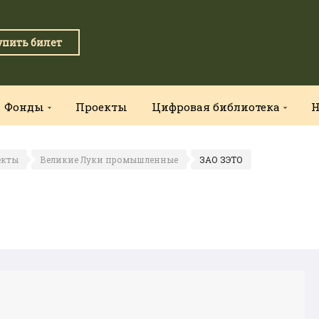
упить билет
Фонды
Проекты
Цифровая библиотека
Н
екты
Великие Луки промышленные
ЗАО ЗЭТО