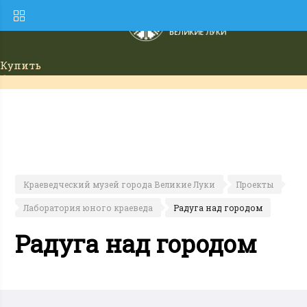
Купить
билет
Краеведческий музей города Великие Луки
Проекты
Лаборатория юного краеведа
Радуга над городом
Радуга над городом