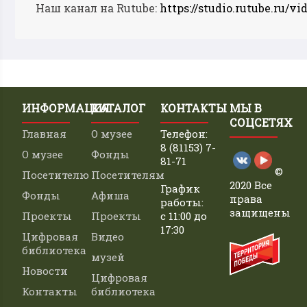
Наш канал на Rutube:
https://studio.rutube.ru/vi
ИНФОРМАЦИЯ
КАТАЛОГ
КОНТАКТЫ
МЫ В
СОЦСЕТЯХ
Главная
О музее
Телефон:
8 (81153) 7-
О музее
Фонды
81-71
©
Посетителю
Посетителям
2020 Все
График
Фонды
Афиша
права
работы:
защищены
Проекты
Проекты
с 11:00 до
17:30
Цифровая
Видео
библиотека
музей
Новости
Цифровая
Контакты
библиотека