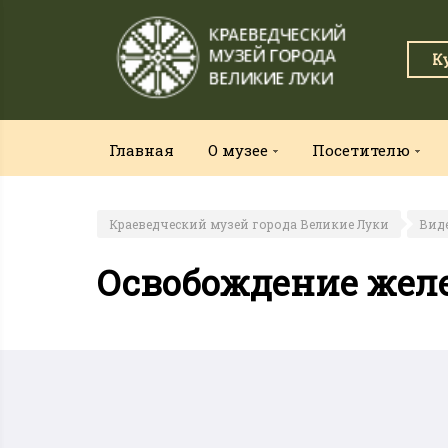
К
Главная
О музее
Посетителю
Краеведческий музей города Великие Луки
Вид
Освобождение желе