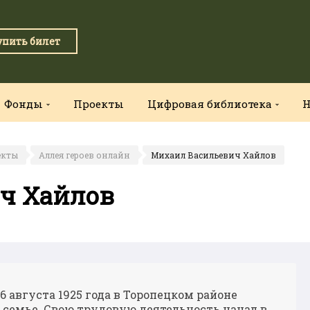
упить билет
Фонды
Проекты
Цифровая библиотека
Н
екты
Аллея героев онлайн
Михаил Васильевич Хайлов
ч Хайлов
 августа 1925 года в Торопецком районе
 семье. Свою трудовую деятельность начал в