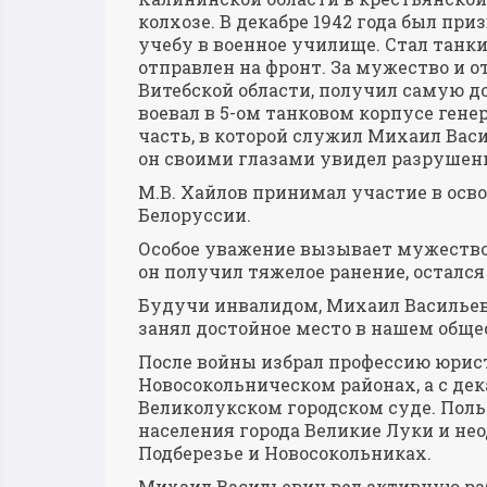
колхозе. В декабре 1942 года был пр
учебу в военное училище. Стал танк
отправлен на фронт. За мужество и о
Витебской области, получил самую до
воевал в 5-ом танковом корпусе генер
часть, в которой служил Михаил Вас
он своими глазами увидел разрушен
М.В. Хайлов принимал участие в осв
Белоруссии.
Особое уважение вызывает мужество в
он получил тяжелое ранение, остался 
Будучи инвалидом, Михаил Васильевич
занял достойное место в нашем обще
После войны избрал профессию юрист
Новосокольническом районах, а с декаб
Великолукском городском суде. Пол
населения города Великие Луки и не
Подберезье и Новосокольниках.
Михаил Васильевич вел активную ра