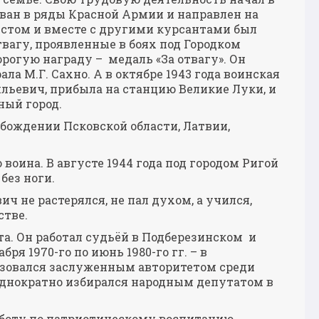
изван в ряды Красной Армии и направлен на
истом и вместе с другими курсантами был
твагу, проявленные в боях под Городком
рогую награду – медаль «За отвагу». Он
ала М.Г. Сахно. А в октябре 1943 года воинская
ильевич, прибыла на станцию Великие Луки, и
ный город.
обождении Псковской области, Латвии,
оина. В августе 1944 года под городом Ригой
без ноги.
 не растерялся, не пал духом, а учился,
стве.
а. Он работал судьёй в Подберезинском и
ря 1970-го по июнь 1980-го гг. – в
ьзовался заслуженным авторитетом среди
однократно избирался народным депутатом в
боту по патриотическому воспитанию