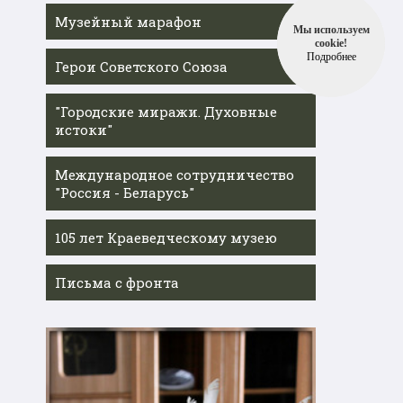
Музейный марафон
Мы используем
cookie!
Подробнее
Герои Советского Союза
"Городские миражи. Духовные
истоки"
Международное сотрудничество
"Россия - Беларусь"
105 лет Краеведческому музею
Письма с фронта