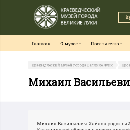
К
Главная
О музее
Посетителю
Краеведческий музей города Великие Луки
Про
Михаил Васильеви
Михаил Васильевич Хайлов родился26
Калининской области в крестьянской