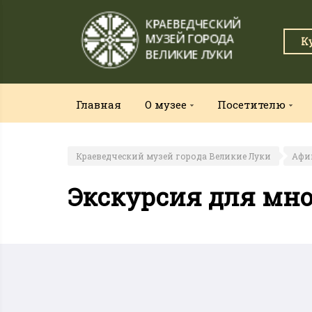
К
Главная
О музее
Посетителю
Краеведческий музей города Великие Луки
Афи
Экскурсия для мно