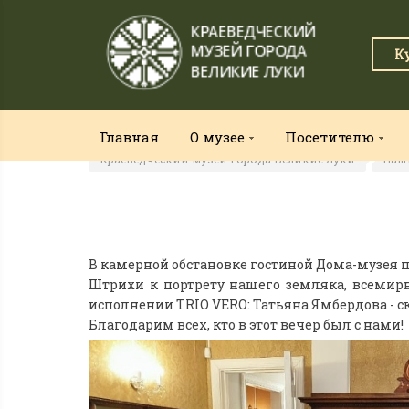
К
Главная
О музее
Посетителю
Краеведческий музей города Великие Луки
Наш
В камерной обстановке гостиной Дома-музея
Штрихи к портрету нашего земляка, всемир
исполнении TRIO VERO: Татьяна Ямбердова - с
Благодарим всех, кто в этот вечер был с нами!