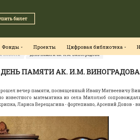
упить билет
Фонды
Проекты
Цифровая библиотека
Н
и новости
День памяти ак. И.М. Виноградова
ДЕНЬ ПАМЯТИ АК. И.М. ВИНОГРАДОВА
 прошел вечер памяти, посвященный Ивану Матвеевичу Вин
но известного математика из села Милолюб сопровождал
крипка, Лариса Верещагина - фортепиано, Арсений Донов - 